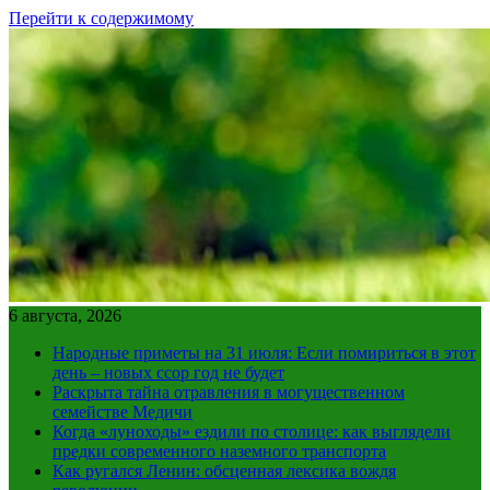
Перейти к содержимому
6 августа, 2026
Народные приметы на 31 июля: Если помириться в этот
день – новых ссор год не будет
Раскрыта тайна отравления в могущественном
семействе Медичи
Когда «луноходы» ездили по столице: как выглядели
предки современного наземного транспорта
Как ругался Ленин: обсценная лексика вождя