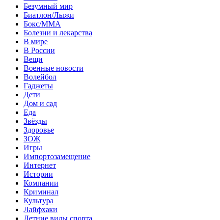
Безумный мир
Биатлон/Лыжи
Бокс/MMA
Болезни и лекарства
В мире
В России
Вещи
Военные новости
Волейбол
Гаджеты
Дети
Дом и сад
Еда
Звёзды
Здоровье
ЗОЖ
Игры
Импортозамещение
Интернет
Истории
Компании
Криминал
Культура
Лайфхаки
Летние виды спорта