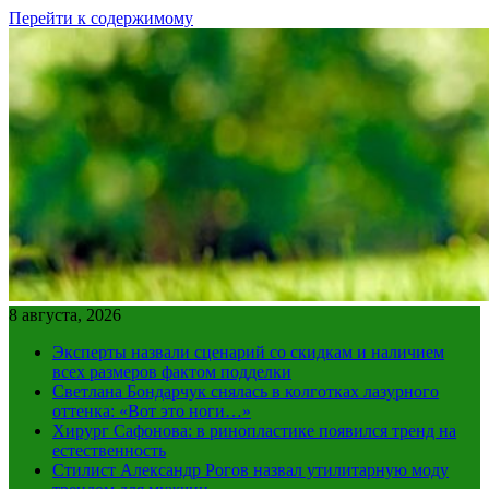
Перейти к содержимому
8 августа, 2026
Эксперты назвали сценарий со скидкам и наличием
всех размеров фактом подделки
Светлана Бондарчук снялась в колготках лазурного
оттенка: «Вот это ноги…»
Хирург Сафонова: в ринопластике появился тренд на
естественность
Стилист Александр Рогов назвал утилитарную моду