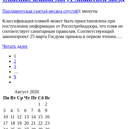
Парламентская газета
4 месяца спустя
0
1 минуты
Классификация пляжей может быть приостановлена при
поступлении информации от Роспотребнадзора, что пляж не
соответствует санитарным правилам. Соответствующий
законопроект 25 марта Госдума приняла в первом чтении….
Читать далее
1
2
3
…
9
Август 2026
Пн
Вт
Ср
Чт
Пт
Сб
Вс
1
2
3
4
5
6
7
8
9
10
11
12
13
14
15
16
17
18
19
20
21
22
23