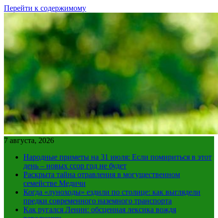
Перейти к содержимому
7 августа, 2026
Народные приметы на 31 июля: Если помириться в этот
день – новых ссор год не будет
Раскрыта тайна отравления в могущественном
семействе Медичи
Когда «луноходы» ездили по столице: как выглядели
предки современного наземного транспорта
Как ругался Ленин: обсценная лексика вождя