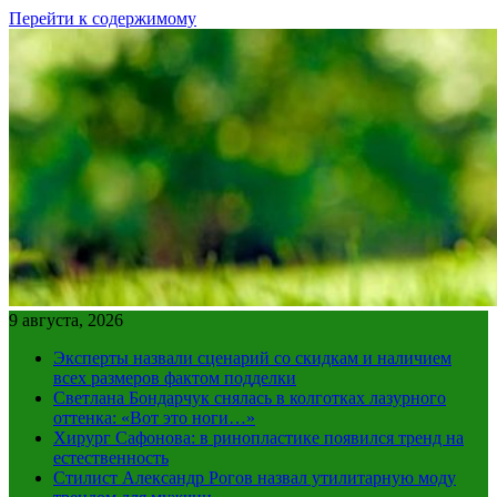
Перейти к содержимому
9 августа, 2026
Эксперты назвали сценарий со скидкам и наличием
всех размеров фактом подделки
Светлана Бондарчук снялась в колготках лазурного
оттенка: «Вот это ноги…»
Хирург Сафонова: в ринопластике появился тренд на
естественность
Стилист Александр Рогов назвал утилитарную моду