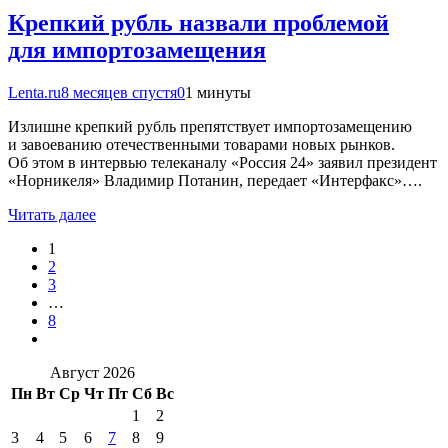
Крепкий рубль назвали проблемой
для импортозамещения
Lenta.ru
8 месяцев спустя
0
1 минуты
Излишне крепкий рубль препятствует импортозамещению
и завоеванию отечественными товарами новых рынков.
Об этом в интервью телеканалу «Россия 24» заявил президент
«Норникеля» Владимир Потанин, передает «Интерфакс»….
Читать далее
1
2
3
…
8
Август 2026
Пн
Вт
Ср
Чт
Пт
Сб
Вс
1
2
3
4
5
6
7
8
9