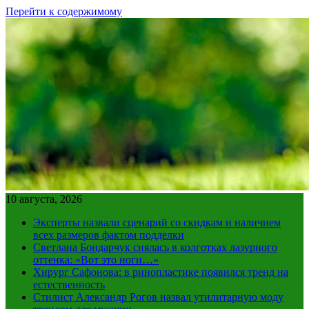
Перейти к содержимому
10 августа, 2026
Эксперты назвали сценарий со скидкам и наличием
всех размеров фактом подделки
Светлана Бондарчук снялась в колготках лазурного
оттенка: «Вот это ноги…»
Хирург Сафонова: в ринопластике появился тренд на
естественность
Стилист Александр Рогов назвал утилитарную моду