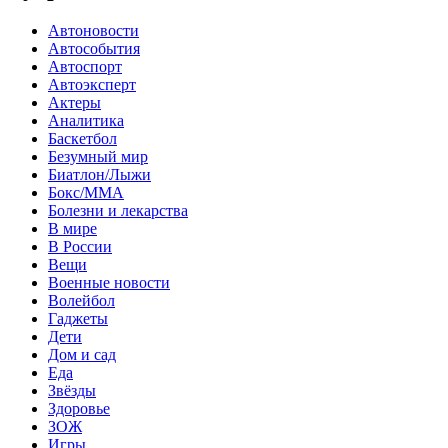
Автоновости
Автособытия
Автоспорт
Автоэксперт
Актеры
Аналитика
Баскетбол
Безумный мир
Биатлон/Лыжи
Бокс/MMA
Болезни и лекарства
В мире
В России
Вещи
Военные новости
Волейбол
Гаджеты
Дети
Дом и сад
Еда
Звёзды
Здоровье
ЗОЖ
Игры