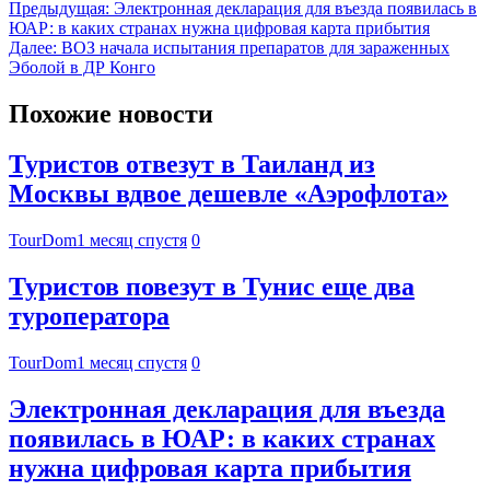
Предыдущая:
Электронная декларация для въезда появилась в
ЮАР: в каких странах нужна цифровая карта прибытия
Далее:
ВОЗ начала испытания препаратов для зараженных
Эболой в ДР Конго
Похожие новости
Туристов отвезут в Таиланд из
Москвы вдвое дешевле «Аэрофлота»
TourDom
1 месяц спустя
0
Туристов повезут в Тунис еще два
туроператора
TourDom
1 месяц спустя
0
Электронная декларация для въезда
появилась в ЮАР: в каких странах
нужна цифровая карта прибытия