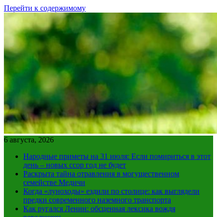
Перейти к содержимому
6 августа, 2026
Народные приметы на 31 июля: Если помириться в этот
день – новых ссор год не будет
Раскрыта тайна отравления в могущественном
семействе Медичи
Когда «луноходы» ездили по столице: как выглядели
предки современного наземного транспорта
Как ругался Ленин: обсценная лексика вождя