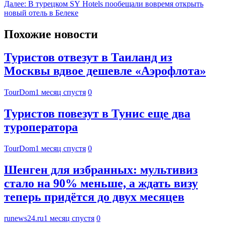
Далее:
В турецком SY Hotels пообещали вовремя открыть
новый отель в Белеке
Похожие новости
Туристов отвезут в Таиланд из
Москвы вдвое дешевле «Аэрофлота»
TourDom
1 месяц спустя
0
Туристов повезут в Тунис еще два
туроператора
TourDom
1 месяц спустя
0
Шенген для избранных: мультивиз
стало на 90% меньше, а ждать визу
теперь придётся до двух месяцев
runews24.ru
1 месяц спустя
0