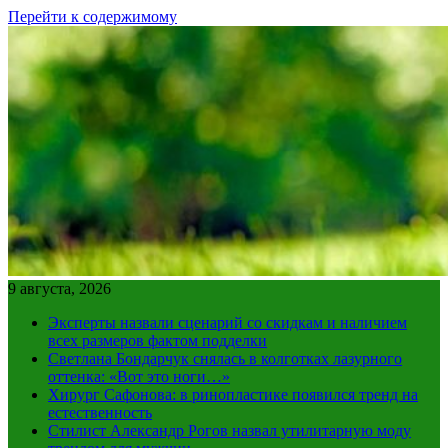
Перейти к содержимому
9 августа, 2026
Эксперты назвали сценарий со скидкам и наличием
всех размеров фактом подделки
Светлана Бондарчук снялась в колготках лазурного
оттенка: «Вот это ноги…»
Хирург Сафонова: в ринопластике появился тренд на
естественность
Стилист Александр Рогов назвал утилитарную моду