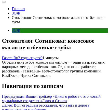
Главная
ЗОЖ
Стоматолог Сотникова: кокосовое масло не отбеливает
зубы
ЗОЖ
Стоматолог Сотникова: кокосовое
масло не отбеливает зубы
Газета.Ru
2 года спустя
0
1 минуты
Отбеливание зубов кокосовым маслом — один из известных
народных методов отбеливания. Однако он не работает,
рассказала «Газете.Ru» врач-стоматолог группы компаний
BestDoctor Эрика Сотникова.
Навигация по записям
Предыдущая:
Вышел трейлер «Дикого робота», это новый
мультфильм создателя «Лило и Стича»
Далее:
Волгоградцам рассказали, что взять в дорогу
в путешествии с ребенком