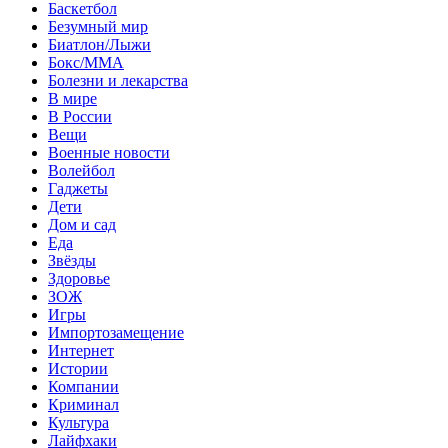
Баскетбол
Безумный мир
Биатлон/Лыжи
Бокс/MMA
Болезни и лекарства
В мире
В России
Вещи
Военные новости
Волейбол
Гаджеты
Дети
Дом и сад
Еда
Звёзды
Здоровье
ЗОЖ
Игры
Импортозамещение
Интернет
Истории
Компании
Криминал
Культура
Лайфхаки