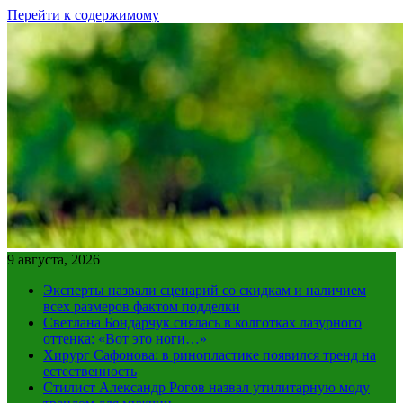
Перейти к содержимому
9 августа, 2026
Эксперты назвали сценарий со скидкам и наличием
всех размеров фактом подделки
Светлана Бондарчук снялась в колготках лазурного
оттенка: «Вот это ноги…»
Хирург Сафонова: в ринопластике появился тренд на
естественность
Стилист Александр Рогов назвал утилитарную моду