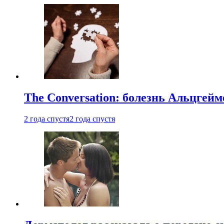
The Conversation: болезнь Альцгейм
2 года спустя
2 года спустя