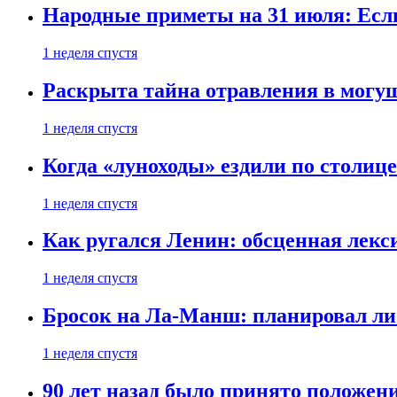
Народные приметы на 31 июля: Если 
1 неделя спустя
Раскрыта тайна отравления в могу
1 неделя спустя
Когда «луноходы» ездили по столиц
1 неделя спустя
Как ругался Ленин: обсценная лек
1 неделя спустя
Бросок на Ла-Манш: планировал ли
1 неделя спустя
90 лет назад было принято положени