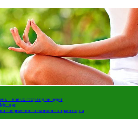
нь – новых ссор год не будет
е Медичи
дки современного наземного транспорта