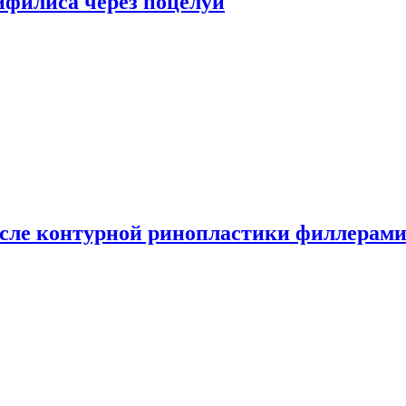
сифилиса через поцелуи
сле контурной ринопластики филлерам