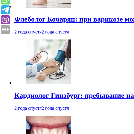
Флеболог Кочарян: при варикозе м
2 года спустя
2 года спустя
Кардиолог Гинзбург: пребывание на
2 года спустя
2 года спустя