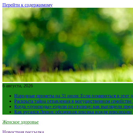
Перейти к содержимому
6 августа, 2026
Народные приметы на 31 июля: Если помириться в этот де
Раскрыта тайна отравления в могущественном семейств
Когда «луноходы» ездили по столице: как выглядели пре
Как ругался Ленин: обсценная лексика вождя революции
Женское здоровье
Новостная рассылка