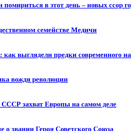
помириться в этот день – новых ссор год
щественном семействе Медичи
е: как выглядели предки современного н
сика вождя революции
 СССР захват Европы на самом деле
е о звании Героя Советского Союза