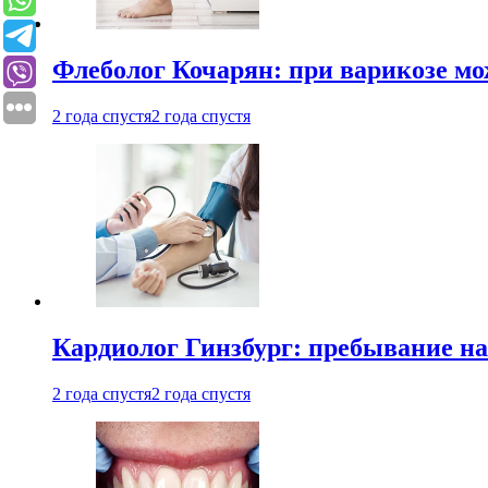
Флеболог Кочарян: при варикозе м
2 года спустя
2 года спустя
Кардиолог Гинзбург: пребывание на
2 года спустя
2 года спустя