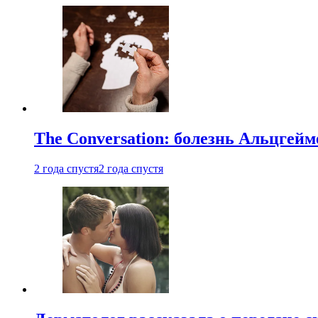
The Conversation: болезнь Альцгейм
2 года спустя
2 года спустя