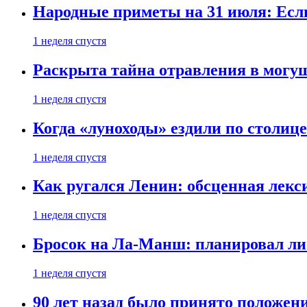
Народные приметы на 31 июля: Если 
1 неделя спустя
Раскрыта тайна отравления в могу
1 неделя спустя
Когда «луноходы» ездили по столиц
1 неделя спустя
Как ругался Ленин: обсценная лек
1 неделя спустя
Бросок на Ла-Манш: планировал ли
1 неделя спустя
90 лет назад было принято положени