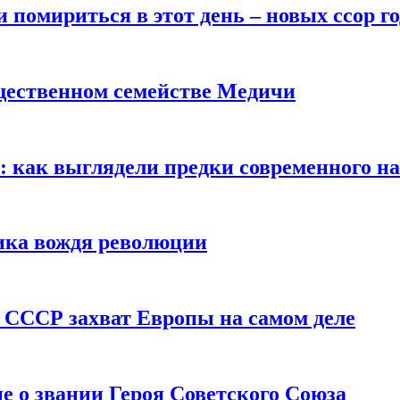
помириться в этот день – новых ссор год
щественном семействе Медичи
е: как выглядели предки современного н
сика вождя революции
 СССР захват Европы на самом деле
е о звании Героя Советского Союза