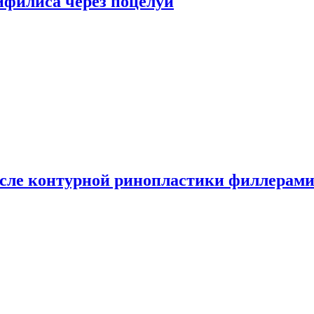
сифилиса через поцелуи
сле контурной ринопластики филлерам