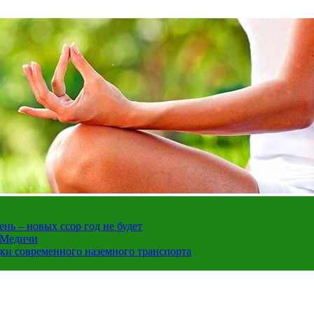
нь – новых ссор год не будет
е Медичи
дки современного наземного транспорта