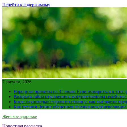
Перейти к содержимому
7 августа, 2026
Народные приметы на 31 июля: Если помириться в этот де
Раскрыта тайна отравления в могущественном семейств
Когда «луноходы» ездили по столице: как выглядели пре
Как ругался Ленин: обсценная лексика вождя революции
Женское здоровье
Новостная рассылка