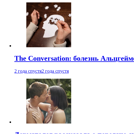
The Conversation: болезнь Альцгейм
2 года спустя
2 года спустя