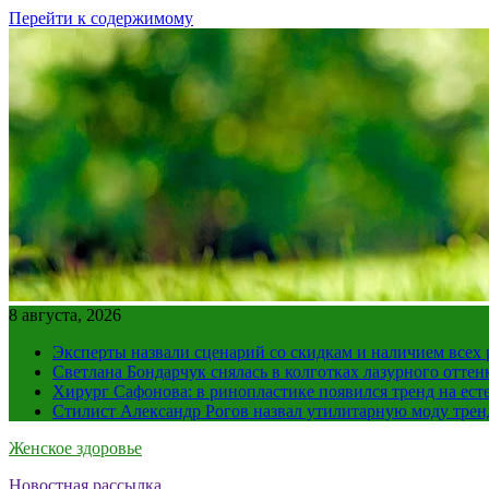
Перейти к содержимому
8 августа, 2026
Эксперты назвали сценарий со скидкам и наличием всех
Светлана Бондарчук снялась в колготках лазурного оттен
Хирург Сафонова: в ринопластике появился тренд на ест
Стилист Александр Рогов назвал утилитарную моду тре
Женское здоровье
Новостная рассылка