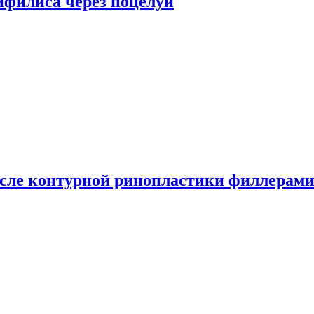
сифилиса через поцелуи
сле контурной ринопластики филлерам