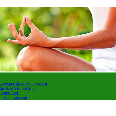
 размеров фактом подделки
ка: «Вот это ноги…»
ественность
ндом для мужчин