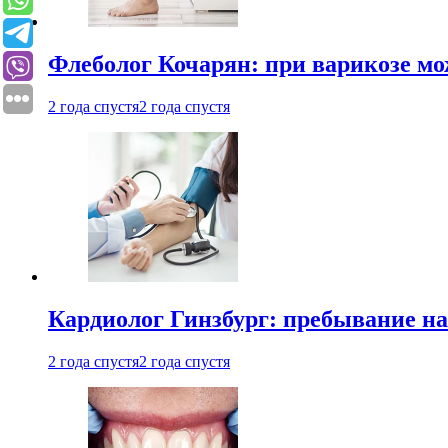
Флеболог Кочарян: при варикозе м
2 года спустя
2 года спустя
Кардиолог Гинзбург: пребывание на
2 года спустя
2 года спустя