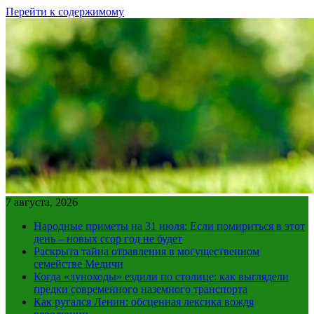
Перейти к содержимому
7 августа, 2026
Народные приметы на 31 июля: Если помириться в этот
день – новых ссор год не будет
Раскрыта тайна отравления в могущественном
семействе Медичи
Когда «луноходы» ездили по столице: как выглядели
предки современного наземного транспорта
Как ругался Ленин: обсценная лексика вождя