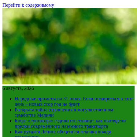
Перейти к содержимому
6 августа, 2026
Народные приметы на 31 июля: Если помириться в этот
день – новых ссор год не будет
Раскрыта тайна отравления в могущественном
семействе Медичи
Когда «луноходы» ездили по столице: как выглядели
предки современного наземного транспорта
Как ругался Ленин: обсценная лексика вождя