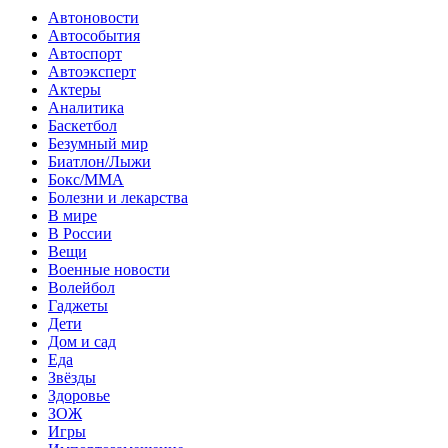
Автоновости
Автособытия
Автоспорт
Автоэксперт
Актеры
Аналитика
Баскетбол
Безумный мир
Биатлон/Лыжи
Бокс/MMA
Болезни и лекарства
В мире
В России
Вещи
Военные новости
Волейбол
Гаджеты
Дети
Дом и сад
Еда
Звёзды
Здоровье
ЗОЖ
Игры