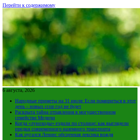
Перейти к содержимому
6 августа, 2026
Народные приметы на 31 июля: Если помириться в этот
день – новых ссор год не будет
Раскрыта тайна отравления в могущественном
семействе Медичи
Когда «луноходы» ездили по столице: как выглядели
предки современного наземного транспорта
Как ругался Ленин: обсценная лексика вождя