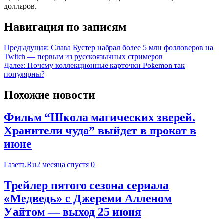
долларов.
Навигация по записям
Предыдущая:
Слава Бустер набрал более 5 млн фолловеров на
Twitch — первым из русскоязычных стримеров
Далее:
Почему коллекционные карточки Pokemon так
популярны?
Похожие новости
Фильм “Школа магических зверей.
Хранители чуда” выйдет в прокат в
июне
Газета.Ru
2 месяца спустя
0
Трейлер пятого сезона сериала
«Медведь» с Джереми Алленом
Уайтом — выход 25 июня