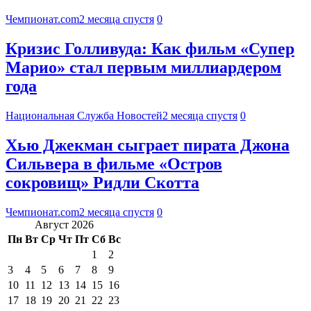
Чемпионат.com
2 месяца спустя
0
Кризис Голливуда: Как фильм «Супер
Марио» стал первым миллиардером
года
Национальная Служба Новостей
2 месяца спустя
0
Хью Джекман сыграет пирата Джона
Сильвера в фильме «Остров
сокровищ» Ридли Скотта
Чемпионат.com
2 месяца спустя
0
Август 2026
Пн
Вт
Ср
Чт
Пт
Сб
Вс
1
2
3
4
5
6
7
8
9
10
11
12
13
14
15
16
17
18
19
20
21
22
23