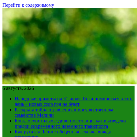
Перейти к содержимому
6 августа, 2026
Народные приметы на 31 июля: Если помириться в этот
день – новых ссор год не будет
Раскрыта тайна отравления в могущественном
семействе Медичи
Когда «луноходы» ездили по столице: как выглядели
предки современного наземного транспорта
Как ругался Ленин: обсценная лексика вождя