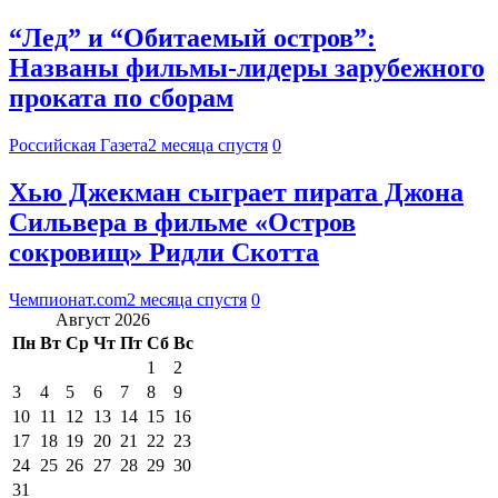
“Лед” и “Обитаемый остров”:
Названы фильмы-лидеры зарубежного
проката по сборам
Российская Газета
2 месяца спустя
0
Хью Джекман сыграет пирата Джона
Сильвера в фильме «Остров
сокровищ» Ридли Скотта
Чемпионат.com
2 месяца спустя
0
Август 2026
Пн
Вт
Ср
Чт
Пт
Сб
Вс
1
2
3
4
5
6
7
8
9
10
11
12
13
14
15
16
17
18
19
20
21
22
23
24
25
26
27
28
29
30
31