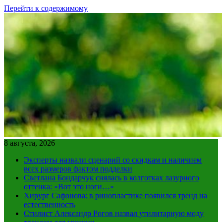
Перейти к содержимому
8 августа, 2026
Эксперты назвали сценарий со скидкам и наличием
всех размеров фактом подделки
Светлана Бондарчук снялась в колготках лазурного
оттенка: «Вот это ноги…»
Хирург Сафонова: в ринопластике появился тренд на
естественность
Стилист Александр Рогов назвал утилитарную моду