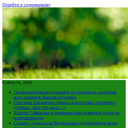
Перейти к содержимому
9 августа, 2026
Эксперты назвали сценарий со скидкам и наличием
всех размеров фактом подделки
Светлана Бондарчук снялась в колготках лазурного
оттенка: «Вот это ноги…»
Хирург Сафонова: в ринопластике появился тренд на
естественность
Стилист Александр Рогов назвал утилитарную моду