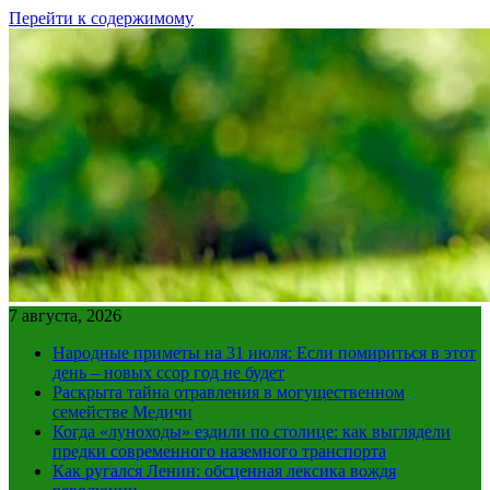
Перейти к содержимому
7 августа, 2026
Народные приметы на 31 июля: Если помириться в этот
день – новых ссор год не будет
Раскрыта тайна отравления в могущественном
семействе Медичи
Когда «луноходы» ездили по столице: как выглядели
предки современного наземного транспорта
Как ругался Ленин: обсценная лексика вождя