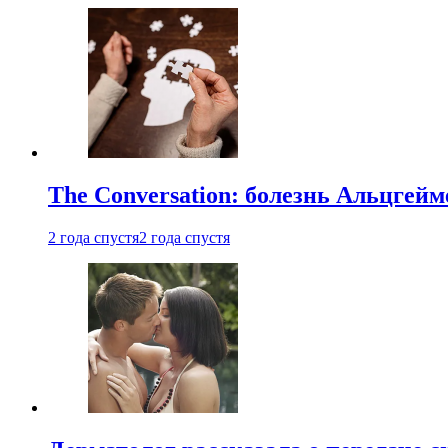
The Conversation: болезнь Альцгейм
2 года спустя
2 года спустя