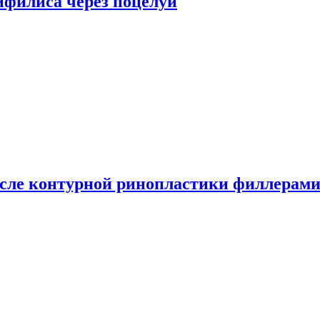
сифилиса через поцелуи
сле контурной ринопластики филлерам