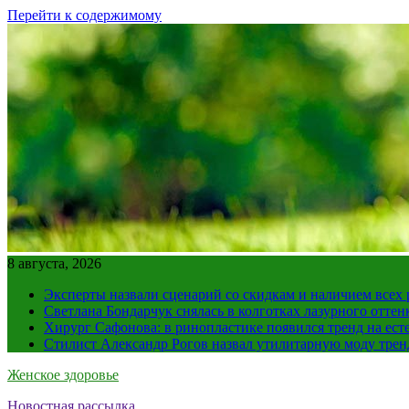
Перейти к содержимому
8 августа, 2026
Эксперты назвали сценарий со скидкам и наличием всех
Светлана Бондарчук снялась в колготках лазурного оттен
Хирург Сафонова: в ринопластике появился тренд на ест
Стилист Александр Рогов назвал утилитарную моду тре
Женское здоровье
Новостная рассылка