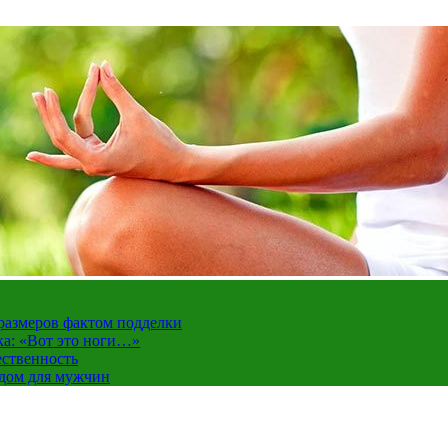
 размеров фактом подделки
ка: «Вот это ноги…»
ественность
ндом для мужчин