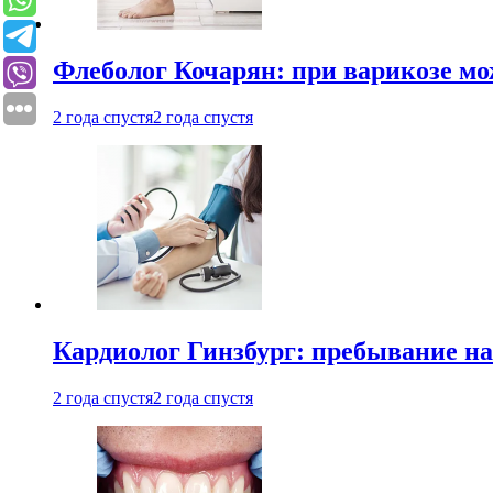
Флеболог Кочарян: при варикозе м
2 года спустя
2 года спустя
Кардиолог Гинзбург: пребывание на
2 года спустя
2 года спустя