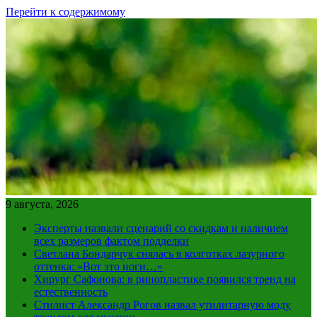
Перейти к содержимому
9 августа, 2026
Эксперты назвали сценарий со скидкам и наличием
всех размеров фактом подделки
Светлана Бондарчук снялась в колготках лазурного
оттенка: «Вот это ноги…»
Хирург Сафонова: в ринопластике появился тренд на
естественность
Стилист Александр Рогов назвал утилитарную моду