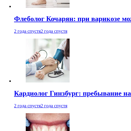
Флеболог Кочарян: при варикозе м
2 года спустя
2 года спустя
Кардиолог Гинзбург: пребывание на
2 года спустя
2 года спустя