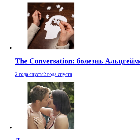
The Conversation: болезнь Альцгейм
2 года спустя
2 года спустя