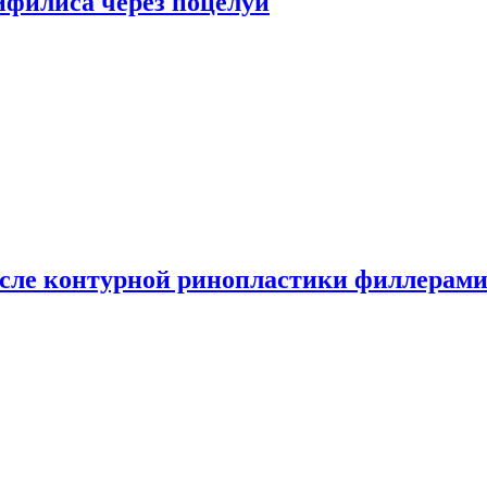
сифилиса через поцелуи
сле контурной ринопластики филлерам