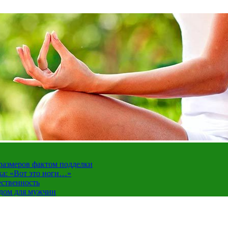
 размеров фактом подделки
ка: «Вот это ноги…»
ественность
ндом для мужчин