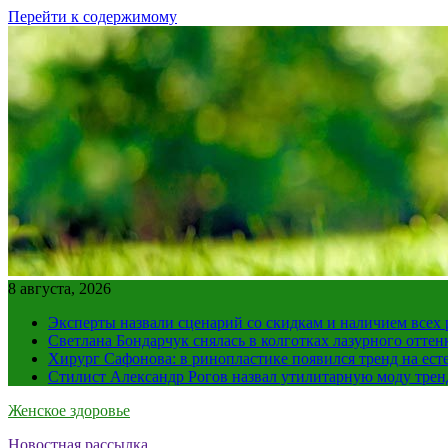
Перейти к содержимому
8 августа, 2026
Эксперты назвали сценарий со скидкам и наличием всех
Светлана Бондарчук снялась в колготках лазурного оттен
Хирург Сафонова: в ринопластике появился тренд на ест
Стилист Александр Рогов назвал утилитарную моду тре
Женское здоровье
Новостная рассылка