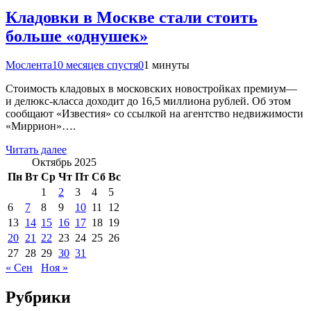
Кладовки в Москве стали стоить
больше «однушек»
Мослента
10 месяцев спустя
0
1 минуты
Стоимость кладовых в московских новостройках премиум—
и делюкс-класса доходит до 16,5 миллиона рублей. Об этом
сообщают «Известия» со ссылкой на агентство недвижимости
«Миррион»….
Читать далее
Октябрь 2025
Пн
Вт
Ср
Чт
Пт
Сб
Вс
1
2
3
4
5
6
7
8
9
10
11
12
13
14
15
16
17
18
19
20
21
22
23
24
25
26
27
28
29
30
31
« Сен
Ноя »
Рубрики