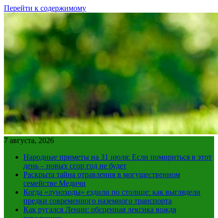
Перейти к содержимому
7 августа, 2026
Народные приметы на 31 июля: Если помириться в этот
день – новых ссор год не будет
Раскрыта тайна отравления в могущественном
семействе Медичи
Когда «луноходы» ездили по столице: как выглядели
предки современного наземного транспорта
Как ругался Ленин: обсценная лексика вождя