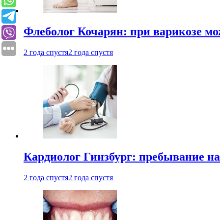
Флеболог Кочарян: при варикозе м
2 года спустя
2 года спустя
Кардиолог Гинзбург: пребывание на
2 года спустя
2 года спустя