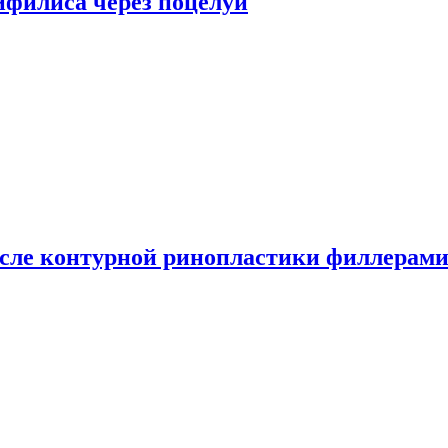
сифилиса через поцелуи
сле контурной ринопластики филлерам