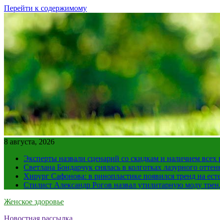
Перейти к содержимому
8 августа, 2026
Эксперты назвали сценарий со скидкам и наличием всех
Светлана Бондарчук снялась в колготках лазурного оттен
Хирург Сафонова: в ринопластике появился тренд на ест
Стилист Александр Рогов назвал утилитарную моду тре
Женское здоровье
Новостная рассылка