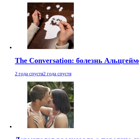
The Conversation: болезнь Альцгейм
2 года спустя
2 года спустя