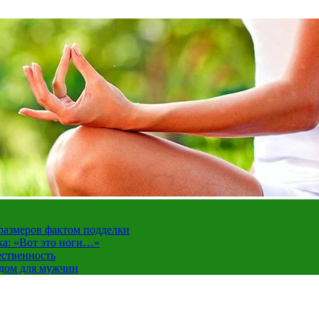
 размеров фактом подделки
ка: «Вот это ноги…»
ественность
ндом для мужчин