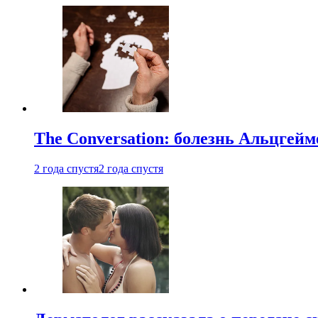
The Conversation: болезнь Альцгейм
2 года спустя
2 года спустя