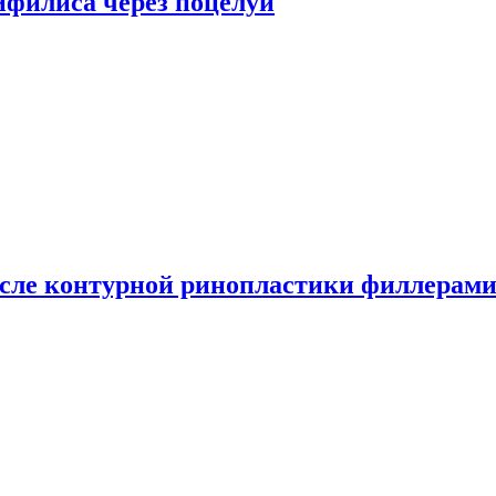
сифилиса через поцелуи
сле контурной ринопластики филлерам