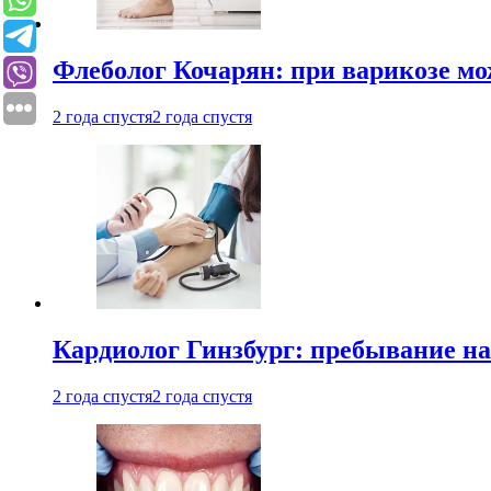
Флеболог Кочарян: при варикозе м
2 года спустя
2 года спустя
Кардиолог Гинзбург: пребывание на
2 года спустя
2 года спустя