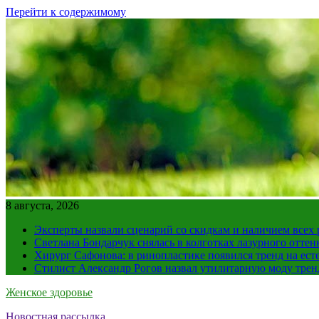
Перейти к содержимому
8 августа, 2026
Эксперты назвали сценарий со скидкам и наличием всех
Светлана Бондарчук снялась в колготках лазурного оттен
Хирург Сафонова: в ринопластике появился тренд на ест
Стилист Александр Рогов назвал утилитарную моду тре
Женское здоровье
Новостная рассылка