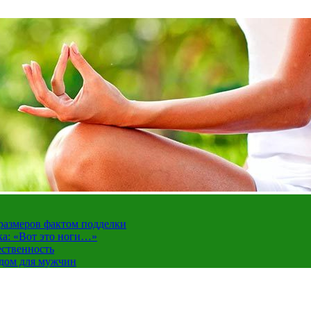
 размеров фактом подделки
ка: «Вот это ноги…»
ественность
ндом для мужчин