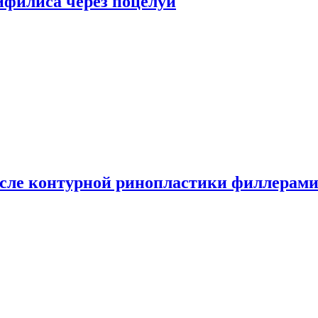
сифилиса через поцелуи
сле контурной ринопластики филлерам