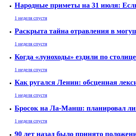
Народные приметы на 31 июля: Если 
1 неделя спустя
Раскрыта тайна отравления в могу
1 неделя спустя
Когда «луноходы» ездили по столиц
1 неделя спустя
Как ругался Ленин: обсценная лек
1 неделя спустя
Бросок на Ла-Манш: планировал ли
1 неделя спустя
90 лет назад было принято положени