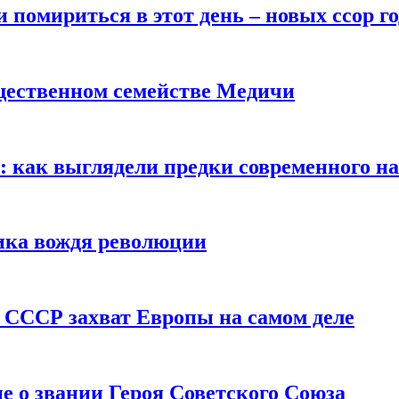
помириться в этот день – новых ссор год
щественном семействе Медичи
е: как выглядели предки современного н
сика вождя революции
 СССР захват Европы на самом деле
е о звании Героя Советского Союза