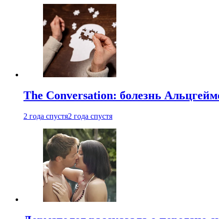
The Conversation: болезнь Альцгейм
2 года спустя
2 года спустя