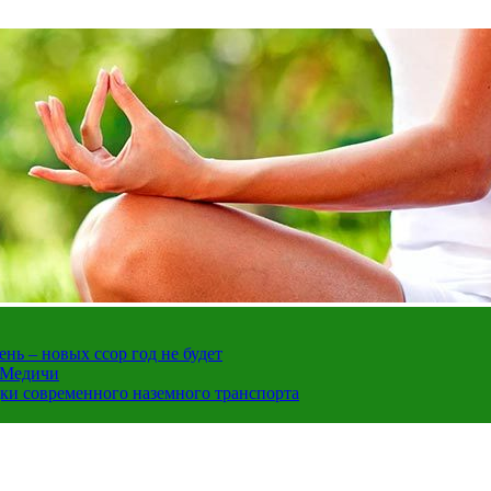
нь – новых ссор год не будет
е Медичи
дки современного наземного транспорта