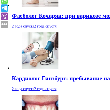
Флеболог Кочарян: при варикозе м
2 года спустя
2 года спустя
Кардиолог Гинзбург: пребывание на
2 года спустя
2 года спустя