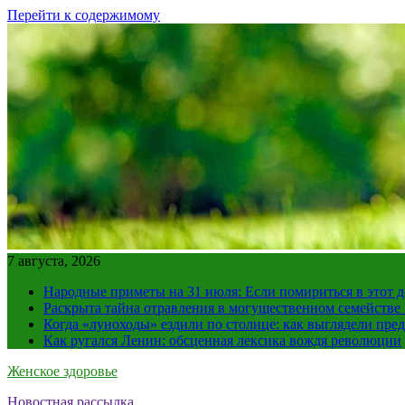
Перейти к содержимому
7 августа, 2026
Народные приметы на 31 июля: Если помириться в этот де
Раскрыта тайна отравления в могущественном семейств
Когда «луноходы» ездили по столице: как выглядели пре
Как ругался Ленин: обсценная лексика вождя революции
Женское здоровье
Новостная рассылка