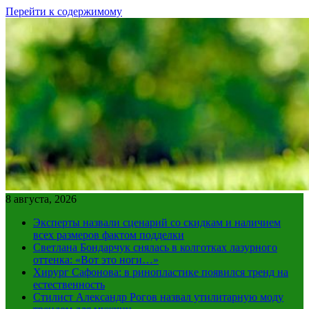
Перейти к содержимому
8 августа, 2026
Эксперты назвали сценарий со скидкам и наличием
всех размеров фактом подделки
Светлана Бондарчук снялась в колготках лазурного
оттенка: «Вот это ноги…»
Хирург Сафонова: в ринопластике появился тренд на
естественность
Стилист Александр Рогов назвал утилитарную моду