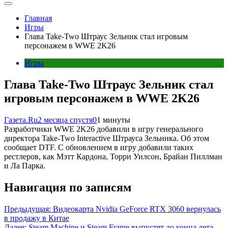
Главная
Игры
Глава Take-Two Штраус Зельник стал игровым
персонажем в WWE 2K26
Игры
Глава Take-Two Штраус Зельник стал
игровым персонажем в WWE 2K26
Газета.Ru
2 месяца спустя
0
1 минуты
Разработчики WWE 2K26 добавили в игру генерального
директора Take-Two Interactive Штрауса Зельника. Об этом
сообщает DTF. С обновлением в игру добавили таких
рестлеров, как Мэтт Кардона, Торри Уилсон, Брайан Пиллман
и Ла Парка.
Навигация по записям
Предыдущая:
Видеокарта Nvidia GeForce RTX 3060 вернулась
в продажу в Китае
Далее:
Steam Machine и Steam Frame выпустят до конца лета