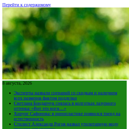
Перейти к содержимому
8 августа, 2026
Эксперты назвали сценарий со скидкам и наличием
всех размеров фактом подделки
Светлана Бондарчук снялась в колготках лазурного
оттенка: «Вот это ноги…»
Хирург Сафонова: в ринопластике появился тренд на
естественность
Стилист Александр Рогов назвал утилитарную моду