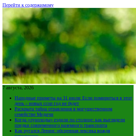
Перейти к содержимому
7 августа, 2026
Народные приметы на 31 июля: Если помириться в этот
день – новых ссор год не будет
Раскрыта тайна отравления в могущественном
семействе Медичи
Когда «луноходы» ездили по столице: как выглядели
предки современного наземного транспорта
Как ругался Ленин: обсценная лексика вождя