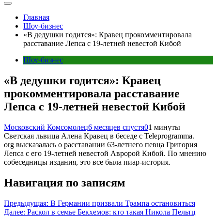
Главная
Шоу-бизнес
«В дедушки годится»: Кравец прокомментировала
расставание Лепса с 19-летней невестой Кибой
Шоу-бизнес
«В дедушки годится»: Кравец
прокомментировала расставание
Лепса с 19-летней невестой Кибой
Московский Комсомолец
6 месяцев спустя
0
1 минуты
Светская львица Алена Кравец в беседе с Teleprogramma.
org высказалась о расставании 63-летнего певца Григория
Лепса с его 19-летней невестой Авророй Кибой. По мнению
собеседницы издания, это все была пиар-история.
Навигация по записям
Предыдущая:
В Германии призвали Трампа остановиться
Далее:
Раскол в семье Бекхемов: кто такая Никола Пельтц