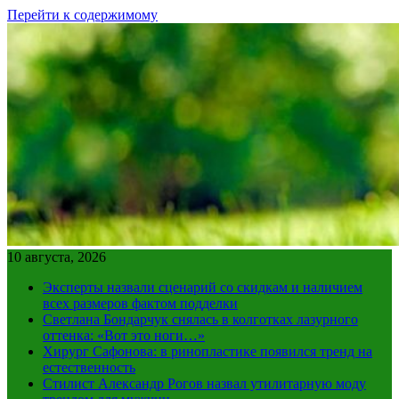
Перейти к содержимому
10 августа, 2026
Эксперты назвали сценарий со скидкам и наличием
всех размеров фактом подделки
Светлана Бондарчук снялась в колготках лазурного
оттенка: «Вот это ноги…»
Хирург Сафонова: в ринопластике появился тренд на
естественность
Стилист Александр Рогов назвал утилитарную моду