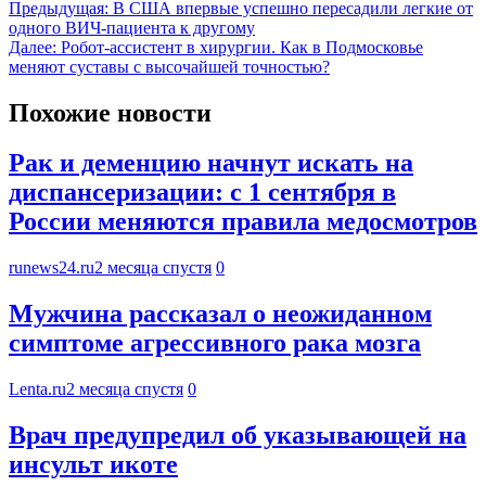
Предыдущая:
В США впервые успешно пересадили легкие от
одного ВИЧ-пациента к другому
Далее:
Робот-ассистент в хирургии. Как в Подмосковье
меняют суставы с высочайшей точностью?
Похожие новости
Рак и деменцию начнут искать на
диспансеризации: с 1 сентября в
России меняются правила медосмотров
runews24.ru
2 месяца спустя
0
Мужчина рассказал о неожиданном
симптоме агрессивного рака мозга
Lenta.ru
2 месяца спустя
0
Врач предупредил об указывающей на
инсульт икоте