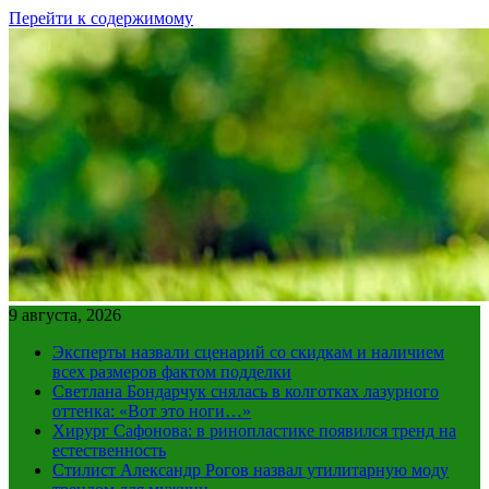
Перейти к содержимому
9 августа, 2026
Эксперты назвали сценарий со скидкам и наличием
всех размеров фактом подделки
Светлана Бондарчук снялась в колготках лазурного
оттенка: «Вот это ноги…»
Хирург Сафонова: в ринопластике появился тренд на
естественность
Стилист Александр Рогов назвал утилитарную моду