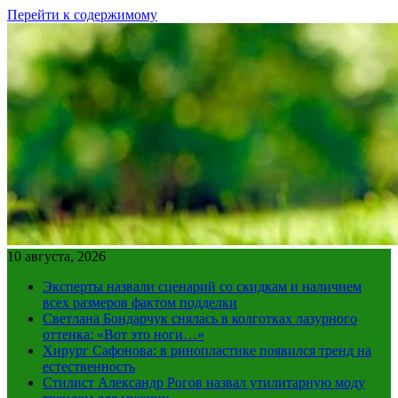
Перейти к содержимому
10 августа, 2026
Эксперты назвали сценарий со скидкам и наличием
всех размеров фактом подделки
Светлана Бондарчук снялась в колготках лазурного
оттенка: «Вот это ноги…»
Хирург Сафонова: в ринопластике появился тренд на
естественность
Стилист Александр Рогов назвал утилитарную моду