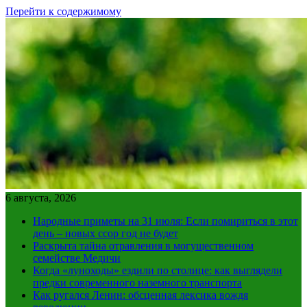
Перейти к содержимому
6 августа, 2026
Народные приметы на 31 июля: Если помириться в этот
день – новых ссор год не будет
Раскрыта тайна отравления в могущественном
семействе Медичи
Когда «луноходы» ездили по столице: как выглядели
предки современного наземного транспорта
Как ругался Ленин: обсценная лексика вождя