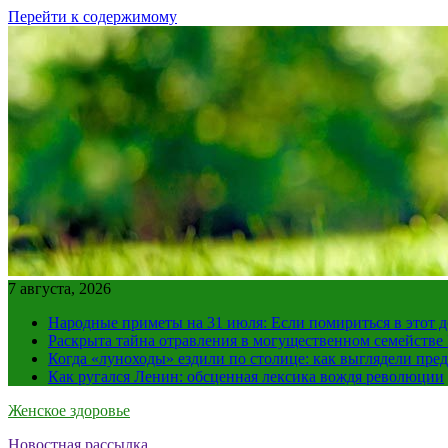
Перейти к содержимому
7 августа, 2026
Народные приметы на 31 июля: Если помириться в этот де
Раскрыта тайна отравления в могущественном семейств
Когда «луноходы» ездили по столице: как выглядели пре
Как ругался Ленин: обсценная лексика вождя революции
Женское здоровье
Новостная рассылка