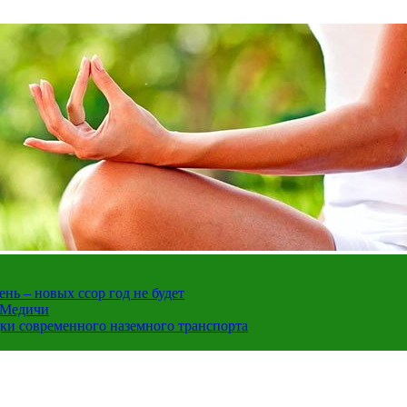
нь – новых ссор год не будет
е Медичи
дки современного наземного транспорта