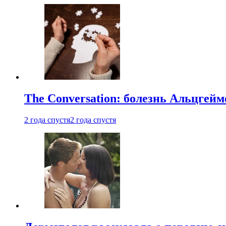
The Conversation: болезнь Альцгейм
2 года спустя
2 года спустя