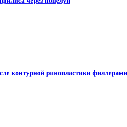
сифилиса через поцелуи
сле контурной ринопластики филлерам