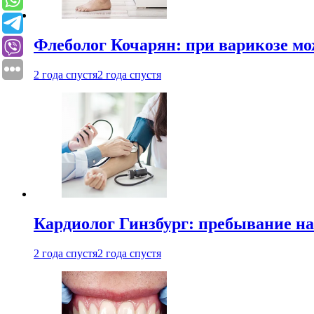
Флеболог Кочарян: при варикозе м
2 года спустя
2 года спустя
Кардиолог Гинзбург: пребывание на
2 года спустя
2 года спустя