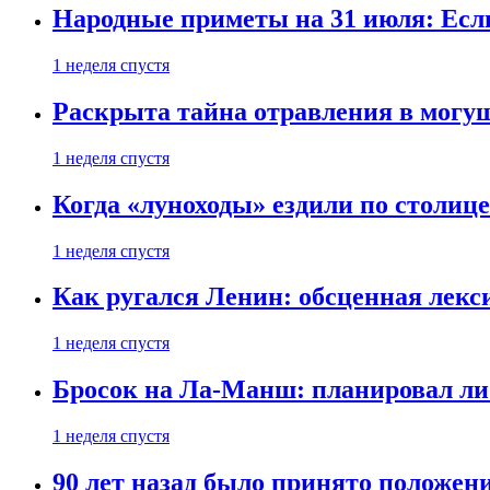
Народные приметы на 31 июля: Если 
1 неделя спустя
Раскрыта тайна отравления в могу
1 неделя спустя
Когда «луноходы» ездили по столиц
1 неделя спустя
Как ругался Ленин: обсценная лек
1 неделя спустя
Бросок на Ла-Манш: планировал ли
1 неделя спустя
90 лет назад было принято положени