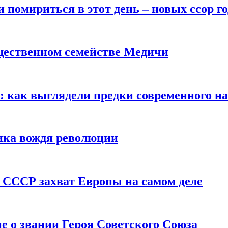
помириться в этот день – новых ссор год
щественном семействе Медичи
е: как выглядели предки современного н
сика вождя революции
 СССР захват Европы на самом деле
е о звании Героя Советского Союза