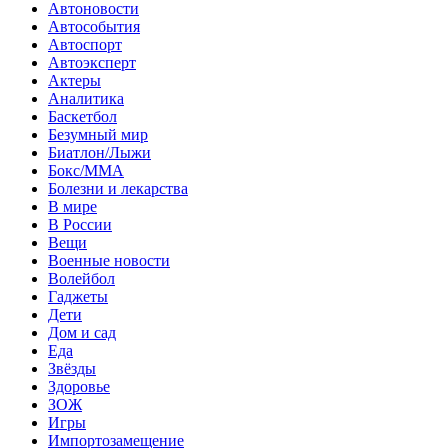
Автоновости
Автособытия
Автоспорт
Автоэксперт
Актеры
Аналитика
Баскетбол
Безумный мир
Биатлон/Лыжи
Бокс/MMA
Болезни и лекарства
В мире
В России
Вещи
Военные новости
Волейбол
Гаджеты
Дети
Дом и сад
Еда
Звёзды
Здоровье
ЗОЖ
Игры
Импортозамещение