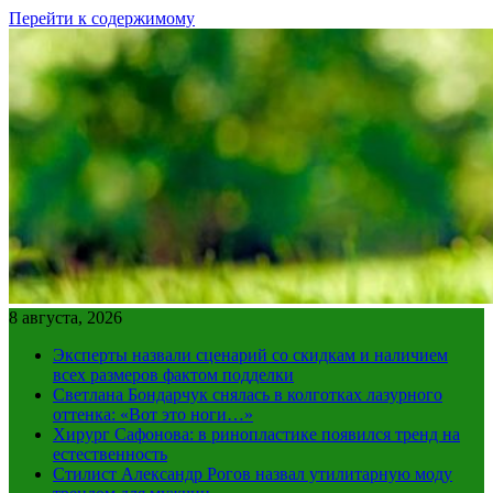
Перейти к содержимому
8 августа, 2026
Эксперты назвали сценарий со скидкам и наличием
всех размеров фактом подделки
Светлана Бондарчук снялась в колготках лазурного
оттенка: «Вот это ноги…»
Хирург Сафонова: в ринопластике появился тренд на
естественность
Стилист Александр Рогов назвал утилитарную моду