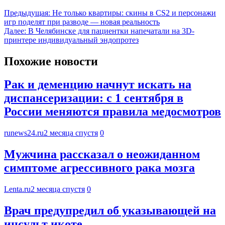
Предыдущая:
Не только квартиры: скины в CS2 и персонажи
игр поделят при разводе — новая реальность
Далее:
В Челябинске для пациентки напечатали на 3D-
принтере индивидуальный эндопротез
Похожие новости
Рак и деменцию начнут искать на
диспансеризации: с 1 сентября в
России меняются правила медосмотров
runews24.ru
2 месяца спустя
0
Мужчина рассказал о неожиданном
симптоме агрессивного рака мозга
Lenta.ru
2 месяца спустя
0
Врач предупредил об указывающей на
инсульт икоте