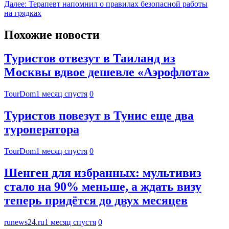
Далее:
Терапевт напомнил о правилах безопасной работы
на грядках
Похожие новости
Туристов отвезут в Таиланд из
Москвы вдвое дешевле «Аэрофлота»
TourDom
1 месяц спустя
0
Туристов повезут в Тунис еще два
туроператора
TourDom
1 месяц спустя
0
Шенген для избранных: мультивиз
стало на 90% меньше, а ждать визу
теперь придётся до двух месяцев
runews24.ru
1 месяц спустя
0