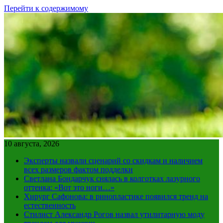
Перейти к содержимому
10 августа, 2026
Эксперты назвали сценарий со скидкам и наличием
всех размеров фактом подделки
Светлана Бондарчук снялась в колготках лазурного
оттенка: «Вот это ноги…»
Хирург Сафонова: в ринопластике появился тренд на
естественность
Стилист Александр Рогов назвал утилитарную моду