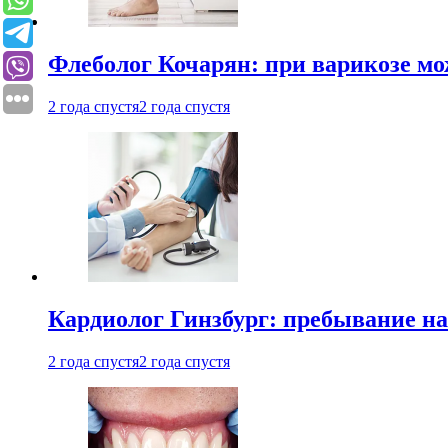
Флеболог Кочарян: при варикозе м
2 года спустя
2 года спустя
Кардиолог Гинзбург: пребывание на
2 года спустя
2 года спустя