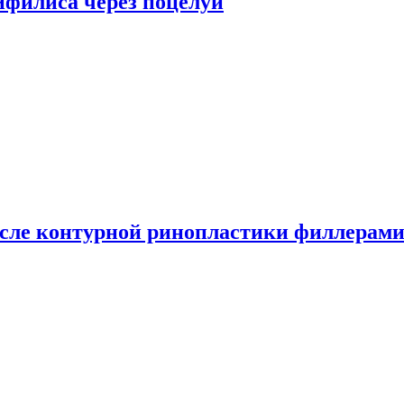
сифилиса через поцелуи
сле контурной ринопластики филлерам