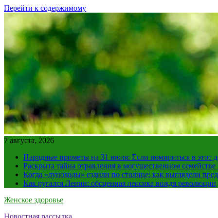
Перейти к содержимому
7 августа, 2026
Народные приметы на 31 июля: Если помириться в этот де
Раскрыта тайна отравления в могущественном семейств
Когда «луноходы» ездили по столице: как выглядели пре
Как ругался Ленин: обсценная лексика вождя революции
Женское здоровье
Новостная рассылка