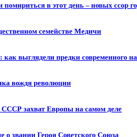
помириться в этот день – новых ссор год
щественном семействе Медичи
е: как выглядели предки современного н
сика вождя революции
 СССР захват Европы на самом деле
е о звании Героя Советского Союза