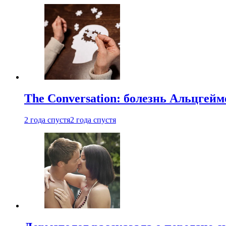
The Conversation: болезнь Альцгейм
2 года спустя
2 года спустя