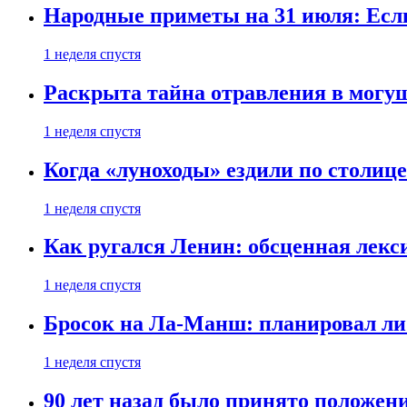
Народные приметы на 31 июля: Если 
1 неделя спустя
Раскрыта тайна отравления в могу
1 неделя спустя
Когда «луноходы» ездили по столиц
1 неделя спустя
Как ругался Ленин: обсценная лек
1 неделя спустя
Бросок на Ла-Манш: планировал ли
1 неделя спустя
90 лет назад было принято положени