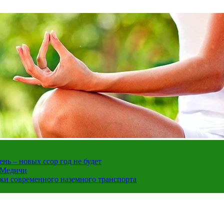
нь – новых ссор год не будет
е Медичи
дки современного наземного транспорта