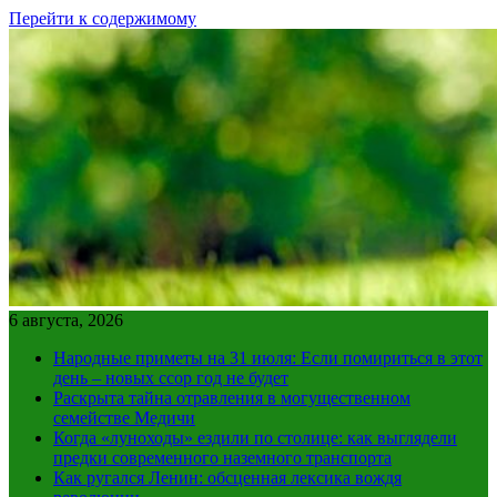
Перейти к содержимому
6 августа, 2026
Народные приметы на 31 июля: Если помириться в этот
день – новых ссор год не будет
Раскрыта тайна отравления в могущественном
семействе Медичи
Когда «луноходы» ездили по столице: как выглядели
предки современного наземного транспорта
Как ругался Ленин: обсценная лексика вождя