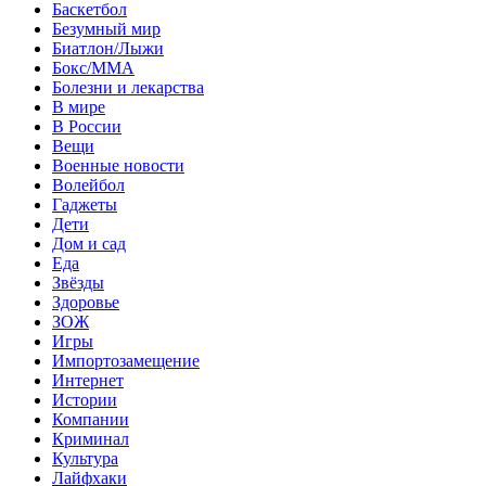
Баскетбол
Безумный мир
Биатлон/Лыжи
Бокс/MMA
Болезни и лекарства
В мире
В России
Вещи
Военные новости
Волейбол
Гаджеты
Дети
Дом и сад
Еда
Звёзды
Здоровье
ЗОЖ
Игры
Импортозамещение
Интернет
Истории
Компании
Криминал
Культура
Лайфхаки