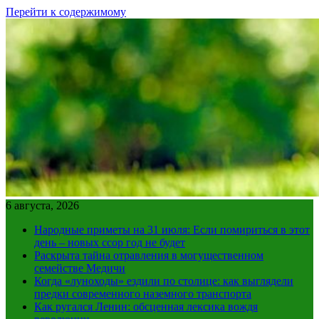
Перейти к содержимому
6 августа, 2026
Народные приметы на 31 июля: Если помириться в этот
день – новых ссор год не будет
Раскрыта тайна отравления в могущественном
семействе Медичи
Когда «луноходы» ездили по столице: как выглядели
предки современного наземного транспорта
Как ругался Ленин: обсценная лексика вождя