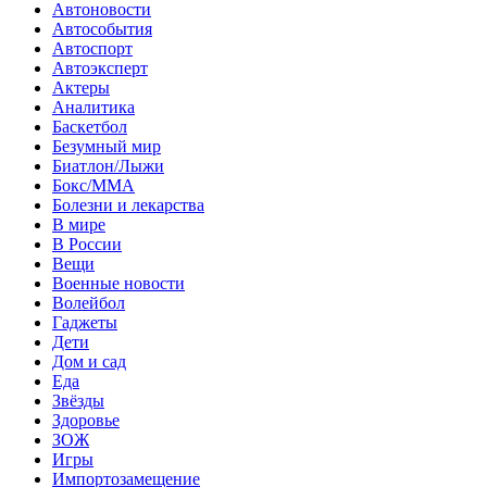
Автоновости
Автособытия
Автоспорт
Автоэксперт
Актеры
Аналитика
Баскетбол
Безумный мир
Биатлон/Лыжи
Бокс/MMA
Болезни и лекарства
В мире
В России
Вещи
Военные новости
Волейбол
Гаджеты
Дети
Дом и сад
Еда
Звёзды
Здоровье
ЗОЖ
Игры
Импортозамещение