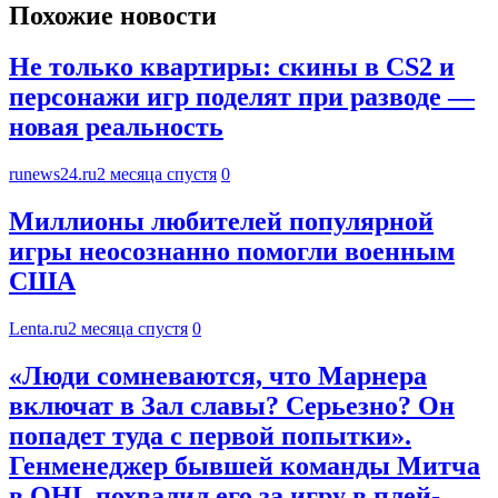
Похожие новости
Не только квартиры: скины в CS2 и
персонажи игр поделят при разводе —
новая реальность
runews24.ru
2 месяца спустя
0
Миллионы любителей популярной
игры неосознанно помогли военным
США
Lenta.ru
2 месяца спустя
0
«Люди сомневаются, что Марнера
включат в Зал славы? Серьезно? Он
попадет туда с первой попытки».
Генменеджер бывшей команды Митча
в OHL похвалил его за игру в плей-