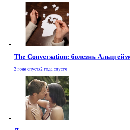
The Conversation: болезнь Альцгейм
2 года спустя
2 года спустя