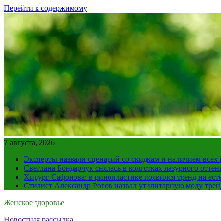
Перейти к содержимому
7 августа, 2026
Эксперты назвали сценарий со скидкам и наличием всех
Светлана Бондарчук снялась в колготках лазурного оттен
Хирург Сафонова: в ринопластике появился тренд на ест
Стилист Александр Рогов назвал утилитарную моду тре
Женское здоровье
Новостная рассылка