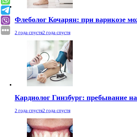
Флеболог Кочарян: при варикозе м
2 года спустя
2 года спустя
Кардиолог Гинзбург: пребывание на
2 года спустя
2 года спустя