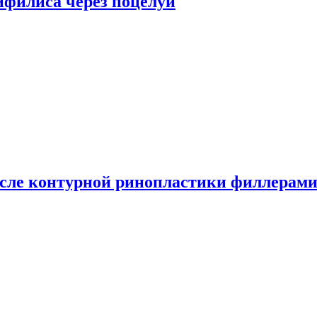
сифилиса через поцелуи
сле контурной ринопластики филлерам