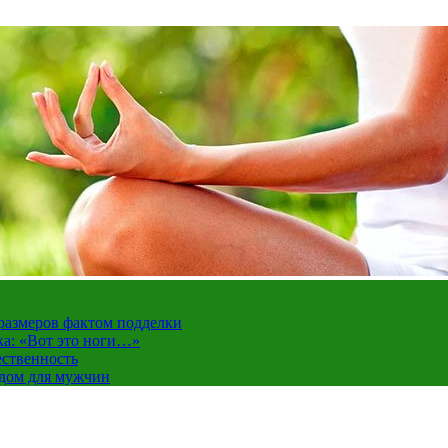
 размеров фактом подделки
ка: «Вот это ноги…»
ественность
ндом для мужчин