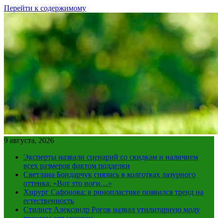
Перейти к содержимому
9 августа, 2026
Эксперты назвали сценарий со скидкам и наличием
всех размеров фактом подделки
Светлана Бондарчук снялась в колготках лазурного
оттенка: «Вот это ноги…»
Хирург Сафонова: в ринопластике появился тренд на
естественность
Стилист Александр Рогов назвал утилитарную моду