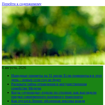
Перейти к содержимому
6 августа, 2026
Народные приметы на 31 июля: Если помириться в этот
день – новых ссор год не будет
Раскрыта тайна отравления в могущественном
семействе Медичи
Когда «луноходы» ездили по столице: как выглядели
предки современного наземного транспорта
Как ругался Ленин: обсценная лексика вождя