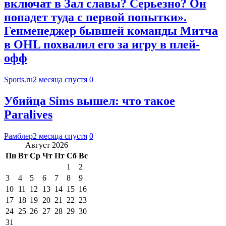
включат в Зал славы? Серьезно? Он
попадет туда с первой попытки».
Генменеджер бывшей команды Митча
в OHL похвалил его за игру в плей-
офф
Sports.ru
2 месяца спустя
0
Убийца Sims вышел: что такое
Paralives
Рамблер
2 месяца спустя
0
Август 2026
Пн
Вт
Ср
Чт
Пт
Сб
Вс
1
2
3
4
5
6
7
8
9
10
11
12
13
14
15
16
17
18
19
20
21
22
23
24
25
26
27
28
29
30
31