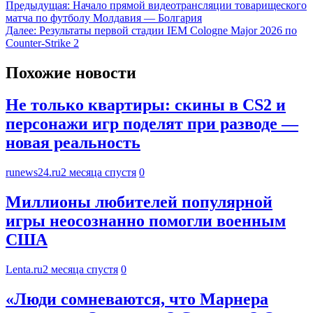
Предыдущая:
Начало прямой видеотрансляции товарищеского
матча по футболу Молдавия — Болгария
Далее:
Результаты первой стадии IEM Cologne Major 2026 по
Counter-Strike 2
Похожие новости
Не только квартиры: скины в CS2 и
персонажи игр поделят при разводе —
новая реальность
runews24.ru
2 месяца спустя
0
Миллионы любителей популярной
игры неосознанно помогли военным
США
Lenta.ru
2 месяца спустя
0
«Люди сомневаются, что Марнера