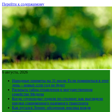
Перейти к содержимому
6 августа, 2026
Народные приметы на 31 июля: Если помириться в этот
день – новых ссор год не будет
Раскрыта тайна отравления в могущественном
семействе Медичи
Когда «луноходы» ездили по столице: как выглядели
предки современного наземного транспорта
Как ругался Ленин: обсценная лексика вождя