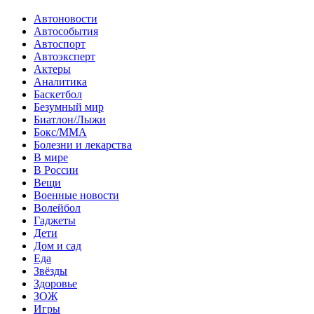
Автоновости
Автособытия
Автоспорт
Автоэксперт
Актеры
Аналитика
Баскетбол
Безумный мир
Биатлон/Лыжи
Бокс/MMA
Болезни и лекарства
В мире
В России
Вещи
Военные новости
Волейбол
Гаджеты
Дети
Дом и сад
Еда
Звёзды
Здоровье
ЗОЖ
Игры