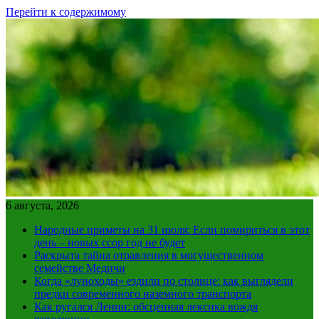
Перейти к содержимому
6 августа, 2026
Народные приметы на 31 июля: Если помириться в этот
день – новых ссор год не будет
Раскрыта тайна отравления в могущественном
семействе Медичи
Когда «луноходы» ездили по столице: как выглядели
предки современного наземного транспорта
Как ругался Ленин: обсценная лексика вождя