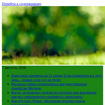
Перейти к содержимому
7 августа, 2026
Народные приметы на 31 июля: Если помириться в этот
день – новых ссор год не будет
Раскрыта тайна отравления в могущественном
семействе Медичи
Когда «луноходы» ездили по столице: как выглядели
предки современного наземного транспорта
Как ругался Ленин: обсценная лексика вождя