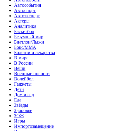
Автособытия
Автоспорт
Автоэксперт
Актеры
Аналитика
Баскетбол
Безумный мир
Биатлон/Лыжи
Бокс/MMA
Болезни и лекарства
В мире
В России
Вещи
Военные новости
Волейбол
Гаджеты
Дети
Дом и сад
Еда
Звёзды
Здоровье
ЗОЖ
Игры
Импортозамещение