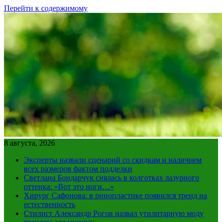
Перейти к содержимому
8 августа, 2026
Эксперты назвали сценарий со скидкам и наличием
всех размеров фактом подделки
Светлана Бондарчук снялась в колготках лазурного
оттенка: «Вот это ноги…»
Хирург Сафонова: в ринопластике появился тренд на
естественность
Стилист Александр Рогов назвал утилитарную моду