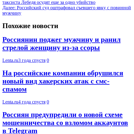
таксиста Лебедя осудят еще за одно убийство
Далее:
Российский суд оштрафовал съевшего явку с повинной
мужчину
Похожие новости
Россиянин поджег мужчину и ранил
стрелой женщину из-за ссоры
Lenta.ru
3 года спустя
0
На российские компании обрушился
новый вид хакерских атак с смс-
спамом
Lenta.ru
4 года спустя
0
Россиян предупредили о новой схеме
мошенничества со взломом аккаунтов
в Telegram