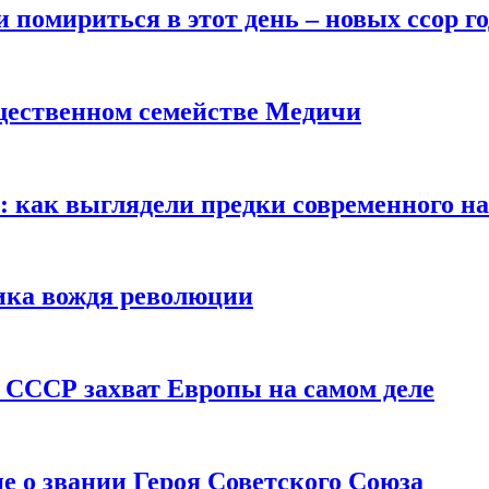
помириться в этот день – новых ссор год
щественном семействе Медичи
е: как выглядели предки современного н
сика вождя революции
 СССР захват Европы на самом деле
е о звании Героя Советского Союза