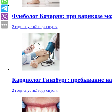
Флеболог Кочарян: при варикозе м
2 года спустя
2 года спустя
Кардиолог Гинзбург: пребывание на
2 года спустя
2 года спустя