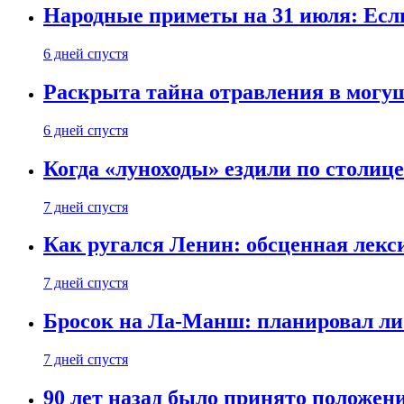
Народные приметы на 31 июля: Если 
6 дней спустя
Раскрыта тайна отравления в могу
6 дней спустя
Когда «луноходы» ездили по столиц
7 дней спустя
Как ругался Ленин: обсценная лек
7 дней спустя
Бросок на Ла-Манш: планировал ли
7 дней спустя
90 лет назад было принято положени