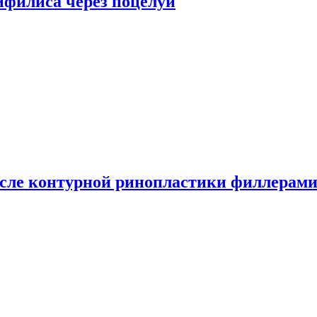
сифилиса через поцелуи
сле контурной ринопластики филлерам