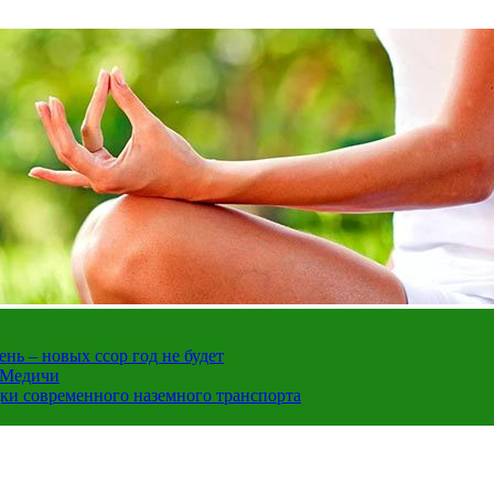
нь – новых ссор год не будет
е Медичи
дки современного наземного транспорта