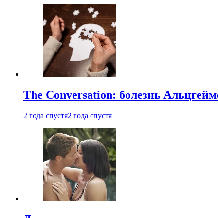
The Conversation: болезнь Альцгейм
2 года спустя
2 года спустя