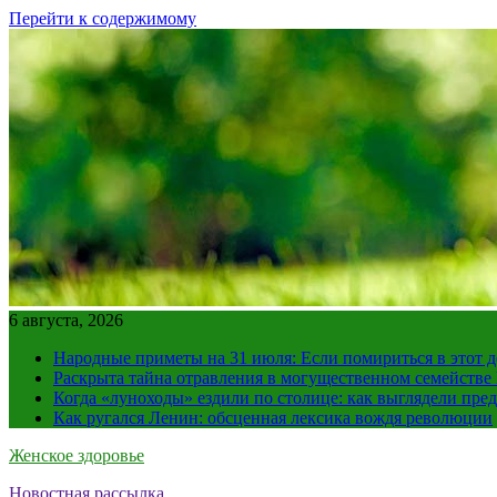
Перейти к содержимому
6 августа, 2026
Народные приметы на 31 июля: Если помириться в этот де
Раскрыта тайна отравления в могущественном семейств
Когда «луноходы» ездили по столице: как выглядели пре
Как ругался Ленин: обсценная лексика вождя революции
Женское здоровье
Новостная рассылка