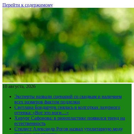
Перейти к содержимому
10 августа, 2026
Эксперты назвали сценарий со скидкам и наличием
всех размеров фактом подделки
Светлана Бондарчук снялась в колготках лазурного
оттенка: «Вот это ноги…»
Хирург Сафонова: в ринопластике появился тренд на
естественность
Стилист Александр Рогов назвал утилитарную моду