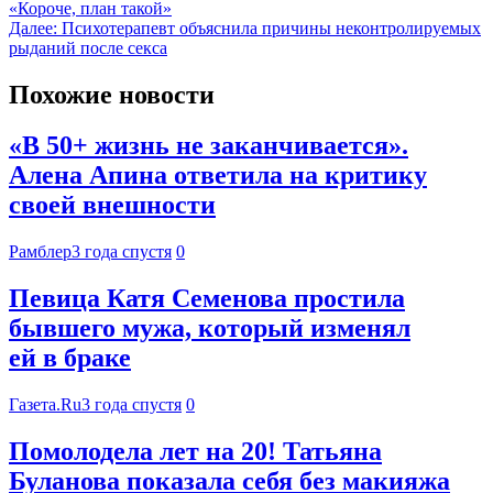
«Короче, план такой»
Далее:
Психотерапевт объяснила причины неконтролируемых
рыданий после секса
Похожие новости
«В 50+ жизнь не заканчивается».
Алена Апина ответила на критику
своей внешности
Рамблер
3 года спустя
0
Певица Катя Семенова простила
бывшего мужа, который изменял
ей в браке
Газета.Ru
3 года спустя
0
Помолодела лет на 20! Татьяна
Буланова показала себя без макияжа