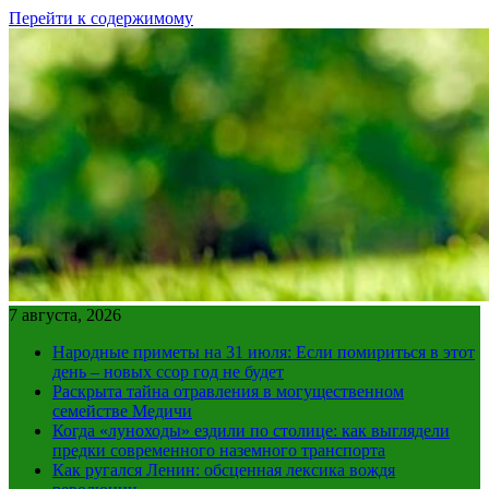
Перейти к содержимому
7 августа, 2026
Народные приметы на 31 июля: Если помириться в этот
день – новых ссор год не будет
Раскрыта тайна отравления в могущественном
семействе Медичи
Когда «луноходы» ездили по столице: как выглядели
предки современного наземного транспорта
Как ругался Ленин: обсценная лексика вождя