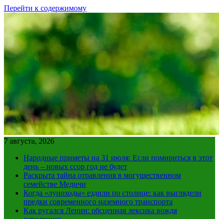
Перейти к содержимому
7 августа, 2026
Народные приметы на 31 июля: Если помириться в этот
день – новых ссор год не будет
Раскрыта тайна отравления в могущественном
семействе Медичи
Когда «луноходы» ездили по столице: как выглядели
предки современного наземного транспорта
Как ругался Ленин: обсценная лексика вождя